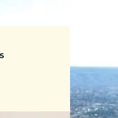
ágina
QUEM SOMOS
CONTATO
BLOG
More
s