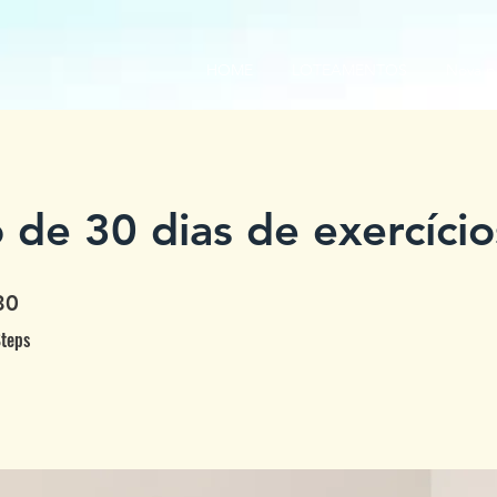
HOME
LOTEAMENTOS
Nova p
 de 30 dias de exercício
0 Steps
30
teps